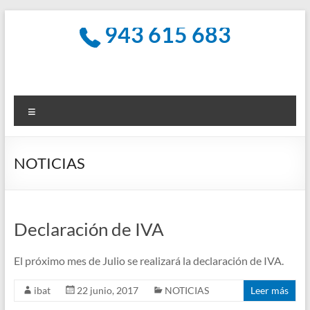
Saltar
943 615 683
al
Ibat
contenido
Asesores
Gabinete
Integral
Menú
de
Asesoramiento
y
NOTICIAS
Gestión
Declaración de IVA
El próximo mes de Julio se realizará la declaración de IVA.
ibat
22 junio, 2017
NOTICIAS
Leer más