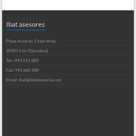
Ibat asesores
Plaza Anzarán 1 bajo dcha.
20301 Irún (Gipuzkoa)
Tel.: 943 615 683
Fax: 943 660 308
Email: ibat@ibatasesoria.com